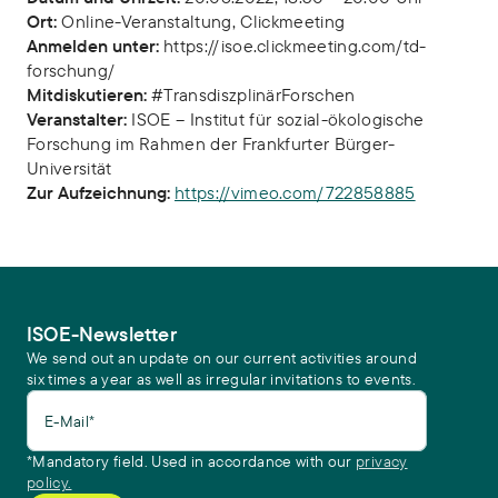
Ort:
Online-Veranstaltung, Clickmeeting
Anmelden unter:
https://isoe.clickmeeting.com/td-
forschung/
Mitdiskutieren:
#TransdiszplinärForschen
Veranstalter:
ISOE – Institut für sozial-ökologische
Forschung im Rahmen der Frankfurter Bürger-
Universität
Zur Aufzeichnung:
https://vimeo.com/722858885
ISOE-Newsletter
We send out an update on our current activities around
six times a year as well as irregular invitations to events.
E-Mail*
*Mandatory field. Used in accordance with our
privacy
policy.