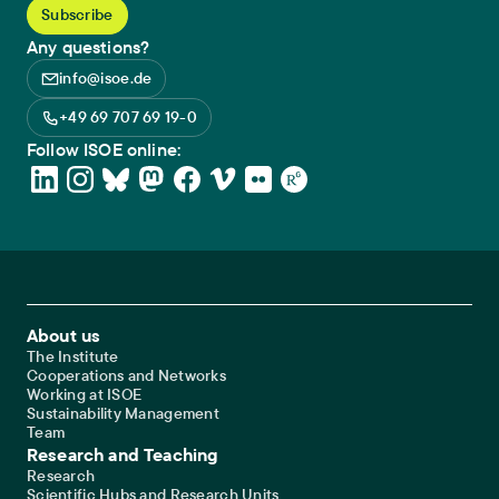
Any questions?
info@isoe.de
+49 69 707 69 19-0
Follow ISOE online:
Footer Main Navigation
About us
The Institute
Cooperations and Networks
Working at ISOE
Sustainability Management
Team
Research and Teaching
Research
Scientific Hubs and Research Units