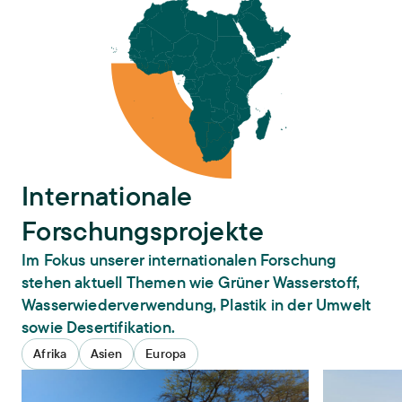
Internationale
Forschungsprojekte
Im Fokus unserer internationalen Forschung
stehen aktuell Themen wie Grüner Wasserstoff,
Wasserwiederverwendung, Plastik in der Umwelt
sowie Desertifikation.
Afrika
Asien
Europa
LIMO – Landnutzung und integrierte Modellierung
WaReNam – Me