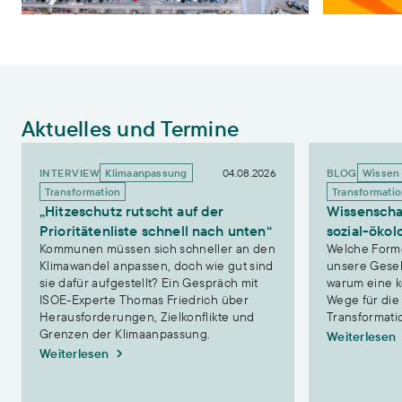
Aktuelles und Termine
„Hitzeschutz rutscht auf der Prioritätenliste schnell nach unten“
Wissenschaft ne
INTERVIEW
04.08.2026
BLOG
Klimaanpassung
Wissen 
Transformation
Transformati
„Hitzeschutz rutscht auf der
Wissenscha
Prioritätenliste schnell nach unten“
sozial-ökol
Kommunen müssen sich schneller an den
Welche Form
Klimawandel anpassen, doch wie gut sind
unsere Gesell
sie dafür aufgestellt? Ein Gespräch mit
warum eine k
ISOE-Experte Thomas Friedrich über
Wege für die
Herausforderungen, Zielkonflikte und
Transformatio
Grenzen der Klimaanpassung.
Weiterlesen
Weiterlesen