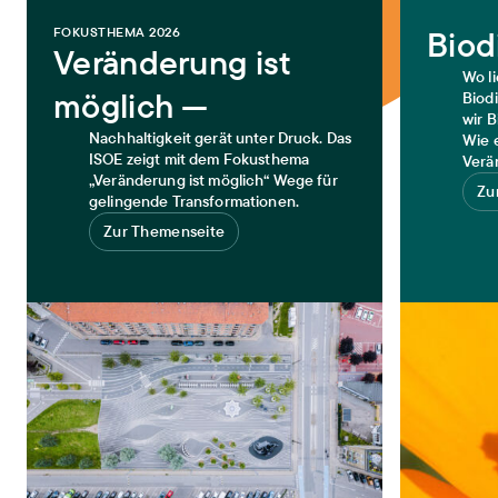
FOKUSTHEMA 2026
Biod
Veränderung ist
Wo l
möglich —
Biod
wir B
Nachhaltigkeit gerät unter Druck. Das
Wie e
ISOE zeigt mit dem Fokusthema
Verä
„Veränderung ist möglich“ Wege für
Zu
gelingende Transformationen.
Zur Themenseite