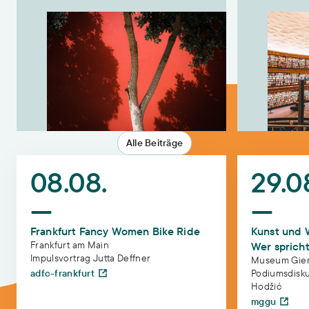
Alle Beiträge
Frankfurt Fancy Women Bike Ride
Kunst und Wissen
08.08.
29.0
—
—
Frankfurt Fancy Women Bike Ride
Kunst und W
Frankfurt am Main
Wer spricht
Impulsvortrag Jutta Deffner
Museum Giers
adfc-frankfurt
Podiumsdisku
Hodžić
mggu