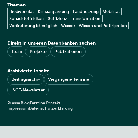
Themen
Biodiversität
Klimaanpassung
Landnutzung
Mobilität
Schadstoffrisiken
Suffizienz
Transformation
Veränderung ist möglich
Wasser
Wissen und Partizipation
Direkt in unseren Datenbanken suchen
Team
Projekte
Publikationen
Archivierte Inhalte
Beitragsarchiv
Vergangene Termine
ISOE-Newsletter
Service navigation
Presse
Blog
Termine
Kontakt
Legal navigation
Impressum
Datenschutzerklärung