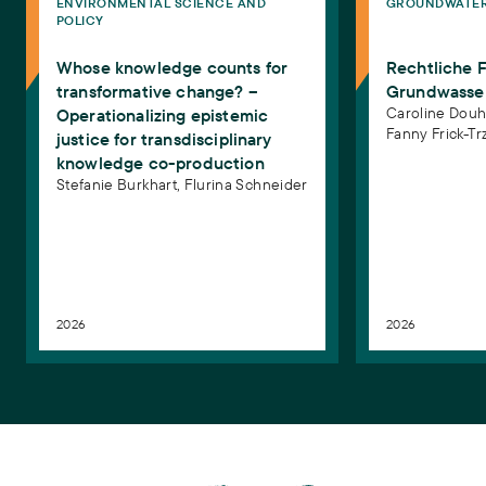
ENVIRONMENTAL SCIENCE AND
GROUNDWATER
POLICY
Whose knowledge counts for
Rechtliche 
transformative change? –
Grundwasse
Caroline Douh
Operationalizing epistemic
Fanny Frick-Tr
justice for transdisciplinary
knowledge co-production
Stefanie Burkhart,
Flurina Schneider
2026
2026