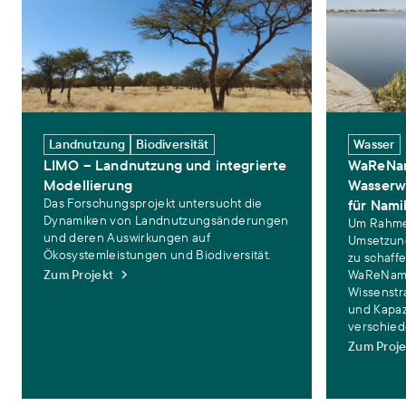
Landnutzung
Biodiversität
Wasser
LIMO – Landnutzung und integrierte
WaReNam
Modellierung
Wasserw
Das Forschungsprojekt untersucht die
für Nami
Dynamiken von Landnutzungsänderungen
Um Rahme
und deren Auswirkungen auf
Umsetzun
Ökosystemleistungen und Biodiversität.
zu schaffe
Zum Projekt
WaReNam 
Wissenstr
und Kapaz
verschie
Zum Proje