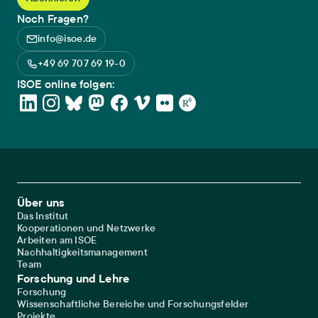
Noch Fragen?
info@isoe.de
+49 69 707 69 19-0
ISOE online folgen:
Footer Main Navigation
Über uns
Das Institut
Kooperationen und Netzwerke
Arbeiten am ISOE
Nachhaltigkeitsmanagement
Team
Forschung und Lehre
Forschung
Wissenschaftliche Bereiche und Forschungsfelder
Projekte