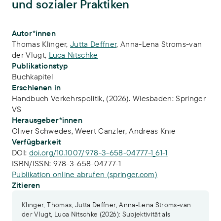
und sozialer Praktiken
Publikations-Infos
Autor*innen
Thomas Klinger
,
Jutta Deffner
,
Anna-Lena Stroms-van
der Vlugt
,
Luca Nitschke
Publikationstyp
Buchkapitel
Erschienen in
Handbuch Verkehrspolitik, (2026). Wiesbaden: Springer
VS
Herausgeber*innen
Oliver Schwedes,
Weert Canzler,
Andreas Knie
Verfügbarkeit
DOI:
doi.org/10.1007/978-3-658-04777-1_61-1
ISBN/ISSN:
978-3-658-04777-1
Publikation online abrufen (springer.com)
Zitieren
Klinger, Thomas, Jutta Deffner, Anna-Lena Stroms-van
der Vlugt, Luca Nitschke (2026): Subjektivität als