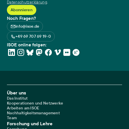
Datenschutzerklärung
.
Noch Fragen?
info@isoe.de
+49 69 707 69 19-0
ISOE online folgen:
Footer Main Navigation
Über uns
Das Institut
Kooperationen und Netzwerke
Arbeiten am ISOE
Nachhaltigkeitsmanagement
Team
Forschung und Lehre