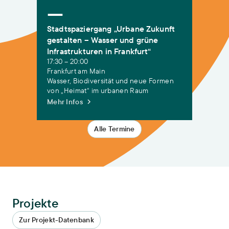
—
Stadtspaziergang „Urbane Zukunft
gestalten – Wasser und grüne
Infrastrukturen in Frankfurt“
17:30
–
20:00
Frankfurt am Main
Wasser, Biodiversität und neue Formen
von „Heimat“ im urbanen Raum
Mehr Infos
Alle Termine
Projekte
Zur Projekt-Datenbank