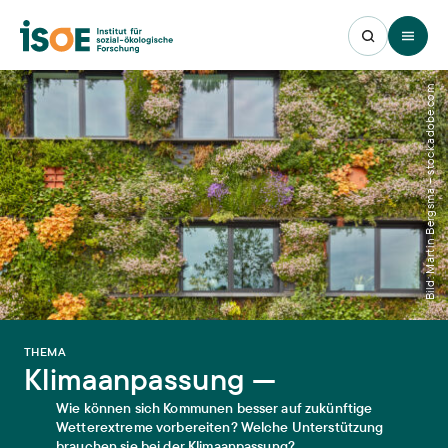
Open 
Bild: Martin Bergsma – stock.adobe.com
THEMA
Klimaanpassung —
Wie können sich Kommunen besser auf zukünftige
Wetterextreme vorbereiten? Welche Unterstützung
brauchen sie bei der Klimaanpassung?