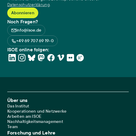
Datenschutzerklärung
.
Noch Fragen?
info@isoe.de
+49 69 707 69 19-0
ISOE online folgen:
Footer Main Navigation
Über uns
Das Institut
Kooperationen und Netzwerke
Arbeiten am ISOE
Nachhaltigkeitsmanagement
Team
Forschung und Lehre