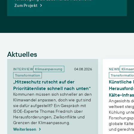
Zum Projekt
Aktuelles
„Hitzeschutz rutscht auf der Prioritätenliste schnell nach unten“
Künstliche Kält
INTERVIEW
04.08.2026
NEWS
Klimaanpassung
Klimaa
Transformation
Transformati
„Hitzeschutz rutscht auf der
Künstliche 
Prioritätenliste schnell nach unten“
Herausfor
Kommunen müssen sich schneller an den
Kälte-Infra
Klimawandel anpassen, doch wie gut sind
Angesichts d
sie dafür aufgestellt? Ein Gespräch mit
weltweit ste
ISOE-Experte Thomas Friedrich über
Kühlung unte
Herausforderungen, Zielkonflikte und
Forschungspr
Grenzen der Klimaanpassung.
globale Kälte
Weiterlesen
und gerechte