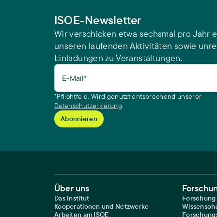
ISOE-Newsletter
Wir verschicken etwa sechsmal pro Jahr e
unseren laufenden Aktivitäten sowie unr
Einladungen zu Veranstaltungen.
E-Mail*
*Pflichtfeld. Wird genutzt entsprechend unserer
Datenschutzerklärung
.
Footer Main Navigation
Über uns
Forschu
Das Institut
Forschung
Kooperationen und Netzwerke
Wissenscha
Arbeiten am ISOE
Forschungs