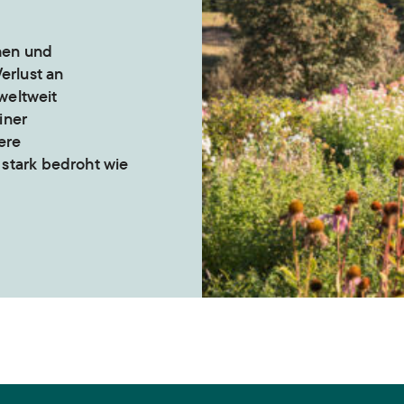
chen und
erlust an
 weltweit
iner
sere
stark bedroht wie