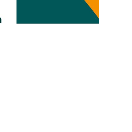
Transdisziplinarität
n
Klimaanpassung
Mobilität
Suffizienz
Wasser