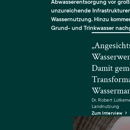
Abwasserentsorgung vor groß
unzureichende Infrastrukturen
Wassernutzung. Hinzu kommen
Grund- und Trinkwasser nach
„Angesichts
Wasserwend
Damit gemei
Transforma
Wasserman
Dr. Robert Lütkem
Landnutzung
Zum Interview