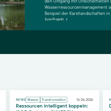
den Umgang mit Unsicherheiten 
Wasserressourcenmanagement au
Beispiel der Karstlandschaften i
Zum Projekt
ten identifiziert Lücken im Grundwasserschutz
Ressourcen intelligent koppeln: ISOE-Projekt re
Dez
NEWS
Wasser
Transformation
16.06.2026
Ressourcen intelligent koppeln: