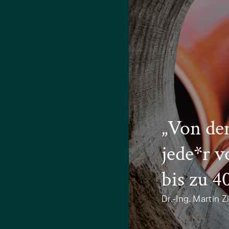
„Von den
jede*r v
bis zu 4
Dr.-Ing. Martin