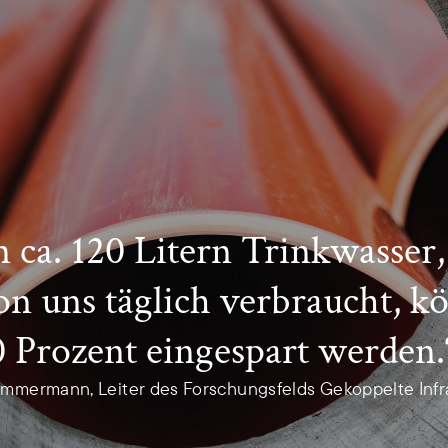
 ca. 120 Litern Trinkwasser,
on uns täglich verbraucht, k
0 Prozent eingespart werden.
 Zimmermann, Leiter des Forschungsfelds Gekoppelte Infr