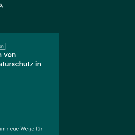
s,
stlandschaften
on
n von
aturschutz in
 um neue Wege für