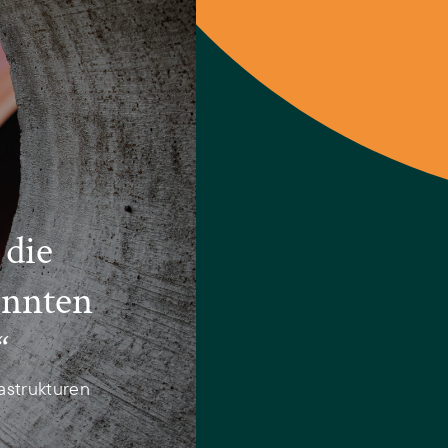
 die
önnten
“
astrukturen