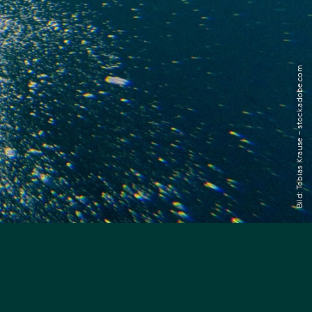
Transdisziplinarität
Klimaanpassung
Bild: Tobias Krause – stock.adobe.com
Mobilität
Suffizienz
Wasser