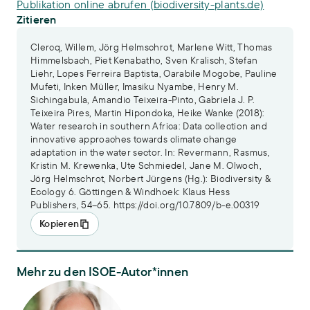
Publikation online abrufen (biodiversity-plants.de)
Zitieren
Clercq, Willem, Jörg Helmschrot, Marlene Witt, Thomas
Himmelsbach, Piet Kenabatho, Sven Kralisch, Stefan
Liehr, Lopes Ferreira Baptista, Oarabile Mogobe, Pauline
Mufeti, Inken Müller, Imasiku Nyambe, Henry M.
Sichingabula, Amandio Teixeira-Pinto, Gabriela J. P.
Teixeira Pires, Martin Hipondoka, Heike Wanke (2018):
Water research in southern Africa: Data collection and
innovative approaches towards climate change
adaptation in the water sector. In: Revermann, Rasmus,
Kristin M. Krewenka, Ute Schmiedel, Jane M. Olwoch,
Jörg Helmschrot, Norbert Jürgens (Hg.): Biodiversity &
Ecology 6. Göttingen & Windhoek: Klaus Hess
Publishers, 54–65. https://doi.org/10.7809/b-e.00319
Kopieren
Mehr zu den ISOE-Autor*innen
Dr. Stefan Liehr