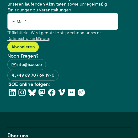
unseren laufenden Aktivitäten sowie unregelmäßig
Einladungen zu Veranstaltungen.
E-Mail*
*Pflichtfeld. Wird genutzt entsprechend unserer
Datenschutzerklärung
.
Noch Fragen?
info@isoe.de
+49 69 707 69 19-0
ISOE online folgen:
Footer Main Navigation
Über uns