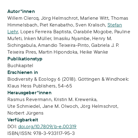
Publikations-Infos
Autor*innen
Willem Clercq
,
Jörg Helmschrot
,
Marlene Witt
,
Thomas
Himmelsbach
,
Piet Kenabatho
,
Sven Kralisch
,
Stefan
Liehr
,
Lopes Ferreira Baptista
,
Oarabile Mogobe
,
Pauline
Mufeti
,
Inken Müller
,
Imasiku Nyambe
,
Henry M.
Sichingabula
,
Amandio Teixeira-Pinto
,
Gabriela J. P.
Teixeira Pires
,
Martin Hipondoka
,
Heike Wanke
Publikationstyp
Buchkapitel
Erschienen in
Biodiversity & Ecology 6 (2018). Göttingen & Windhoek:
Klaus Hess Publishers, 54–65
Herausgeber*innen
Rasmus Revermann,
Kristin M. Krewenka,
Ute Schmiedel,
Jane M. Olwoch,
Jörg Helmschrot,
Norbert Jürgens
Verfügbarkeit
DOI:
doi.org/10.7809/b-e.00319
ISBN/ISSN:
978-3-933117-95-3