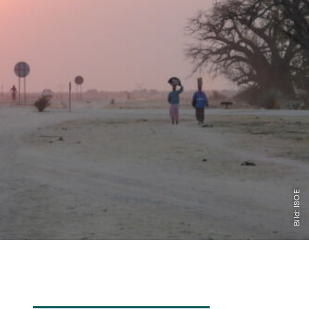
Transdisziplinarität
Klimaanpassung
Mobilität
Suffizienz
Wasser
Bild: ISOE