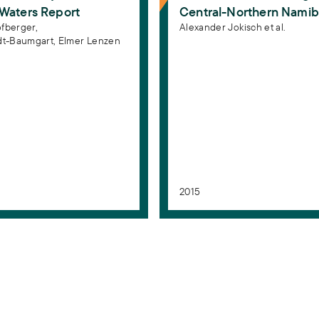
eWaters Report
Central-Northern Namib
fberger,
Alexander Jokisch et al.
dt-Baumgart,
Elmer Lenzen
2015