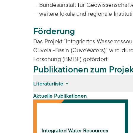
Bundesanstalt für Geowissenschafte
weitere lokale und regionale Institu
Förderung
Das Projekt "Integriertes Wasserress
Cuvelai-Basin (CuveWaters)" wird dur
Forschung (BMBF) gefördert.
Publikationen zum Proje
Literaturliste
Aktuelle Publikationen
Integrated Water Resources Management i
Liehr, Stefan, Johanna Kramm, Alexander Jo
Water Resources Management in Water-sc
Desalination and Water Reuse in Namibia
Integrated Water Resources