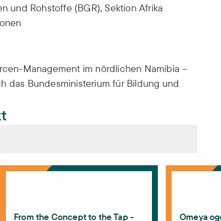
n und Rohstoffe (BGR), Sektion Afrika
tionen
ourcen-Management im nördlichen Namibia –
ch das Bundesministerium für Bildung und
kt
n Water-scarce Regions: Water Harvesting, Groundwate
From the Concept to the Tap - Integrated Water Reso
Omeya ogo om
kisch, Katharina Müller (Hg.) (2018):
Integrated
arce Regions: Water Harvesting, Groundwater
. London: IWA Publishing.
From the Concept to the Tap -
Omeya ogo