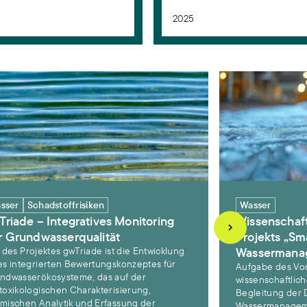
2025
on zu Risiken von Ewigkeitschemikalien
ade – Integratives Monitoring der Grundwasserqualität
Wissenschaftlic
sser
Schadstoffrisiken
Wasser
Triade – Integratives Monitoring
Wissenschaft
r Grundwasserqualität
Projekts „Sm
l des Projektes gwTriade ist die Entwicklung
Wassermanag
es integrierten Bewertungskonzeptes für
Aufgabe des Vor
ndwasserökosysteme, das auf der
wissenschaftlic
toxikologischen Charakterisierung,
Begleitung der D
mischen Analytik und Erfassung der
Wassermanagemen