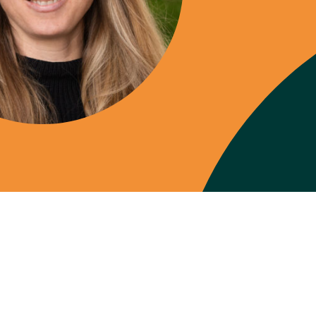
Transdisziplinarität
Klimaanpassung
Mobilität
Suffizienz
Wasser