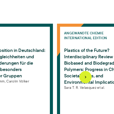
Germany
on in Deutschland: Soziale Ungleichheiten und Herausf
Plastics of the Future? Int
ANGEWANDTE CHEMIE
INTERNATIONAL EDITION
sition in Deutschland:
Plastics of the Future?
ngleichheiten und
Interdisciplinary Review
derungen für die
Biobased and Biodegra
 besonders
Polymers: Progress in Ch
er Gruppen
Societal Views, and
amm,
Carolin Völker
Environmental Implicati
Sara T. R. Velasquez et al.