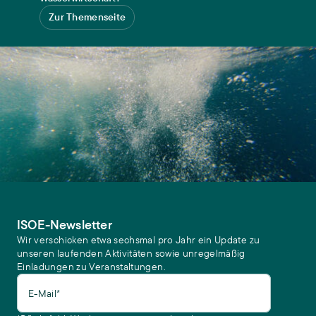
https://www.isoe.de/fileadmin/Edit/PDF/Publ/2016/Flyer_NiddaLand
Zur Themenseite
Schulz, Oliver, Heide Kerber, Carolin Völker, Bea Schmitt (2016):
Vielfältige Ansprüche an die Flusslandschaft -
Erfahrungsbericht zum ersten NiddaMan Stakeholder-
Workshop
. NiddaMan Journal (3)
Völker, Carolin, Johanna Kramm (2016):
Die Nidda - ein Fluss
mit einer bewegten Geschichte
. WissensWert (1)
ISOE-Newsletter
Wir verschicken etwa sechsmal pro Jahr ein Update zu
unseren laufenden Aktivitäten sowie unregelmäßig
Einladungen zu Veranstaltungen.
E-Mail*