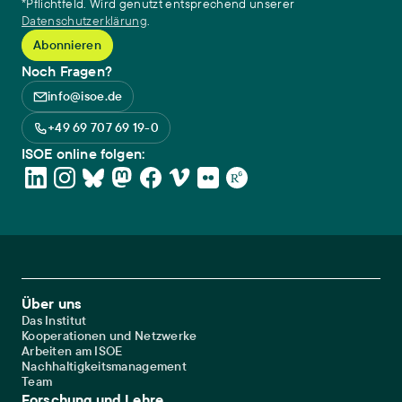
*Pflichtfeld. Wird genutzt entsprechend unserer
Datenschutzerklärung
.
Noch Fragen?
info@isoe.de
+49 69 707 69 19-0
ISOE online folgen:
Footer Main Navigation
Über uns
Das Institut
Kooperationen und Netzwerke
Arbeiten am ISOE
Nachhaltigkeitsmanagement
Team
Forschung und Lehre