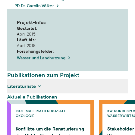
PD Dr. Carolin Völker
Projekt-Infos
Gestartet:
April 2015
Läuft bis:
April 2018
Forschungsfelder:
Wasser und Landnutzung
Publikationen zum Projekt
Literaturliste
Aktuelle Publikationen
Konflikte um die Renaturierung der Nidda. Eine Analyse im Rahme
Stakeholder im Di
ISOE-MATERIALIEN SOZIALE
KW KORRESPO
Fickel, Thomas, Oliver Schulz, Katharina Campe, Carolin Völker,
ÖKOLOGIE
WASSERWIRTS
Heide Kerber (2019):
Konflikte um die Renaturierung der
Nidda. Eine Analyse im Rahmen des Projektes NiddaMan
.
Konflikte um die Renaturierung
Stakeholder 
ISOE-Materialien Soziale Ökologie 54. Frankfurt am Main:
Institut für sozial-ökologische Forschung (ISOE)