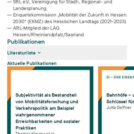
SRL e.V., Vereinigung für Stadt-, Regional- und
Landesplanung
Enquetekommission „Mobilität der Zukunft in Hessen
2030“ (EKMZ) des Hessischen Landtags (2021–2023)
ARL-Mitglied der LAG
Hessen/Rheinlandpfalz/Saarland
Publikationen
Literaturliste
Aktuelle Publikationen
Subjektivität als Bestandteil von Mobilitätsforschung und Verkehr
Bahnhöfe – untersc
EI – DER EISE
Klinger, Thomas, Jutta Deffner, Anna-Lena Stroms-van der
Vlugt, Luca Nitschke (2026):
Subjektivität als Bestandteil von
Mobilitätsforschung und Verkehrspolitik am Beispiel
Subjektivität als Bestandteil
Bahnhöfe – 
wahrgenommener Erreichbarkeiten und sozialer Praktiken
. In:
Schwedes, Oliver, Weert Canzler, Andreas Knie (Hg.):
von Mobilitätsforschung und
Schlüssel fü
Handbuch Verkehrspolitik. Wiesbaden: Springer VS.
Jutta Deffner
Verkehrspolitik am Beispiel
https://doi.org/10.1007/978-3-658-04777-1_61-1
wahrgenommener
Deffner, Jutta (2025):
Bahnhöfe – unterschätzte Schlüssel für
Erreichbarkeiten und sozialer
bessere Mobilität
. EI – Der Eisenbahningenieur (12), 3
Praktiken
Deffner, Jutta, Georg Angele (2025):
Zukunftsfähige Mobilität
Thomas Klinger et al.