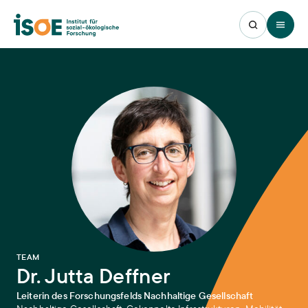
Open 
:
TEAM
Dr. Jutta Deffner
Leiterin des Forschungsfelds Nachhaltige Gesellschaft