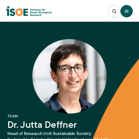
Open 
:
TEAM
Dr. Jutta Deffner
Head of Research Unit Sustainable Society