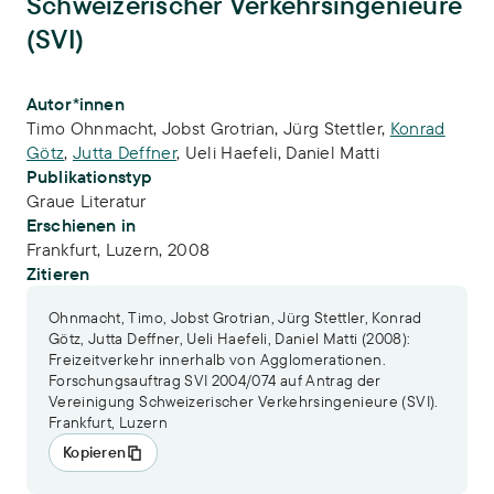
Schweizerischer Verkehrsingenieure
(SVI)
Publikations-Infos
Autor*innen
Timo Ohnmacht
,
Jobst Grotrian
,
Jürg Stettler
,
Konrad
Götz
,
Jutta Deffner
,
Ueli Haefeli
,
Daniel Matti
Publikationstyp
Graue Literatur
Erschienen in
Frankfurt, Luzern, 2008
Zitieren
Ohnmacht, Timo, Jobst Grotrian, Jürg Stettler, Konrad
Götz, Jutta Deffner, Ueli Haefeli, Daniel Matti (2008):
Freizeitverkehr innerhalb von Agglomerationen.
Forschungsauftrag SVI 2004/074 auf Antrag der
Vereinigung Schweizerischer Verkehrsingenieure (SVI).
Frankfurt, Luzern
Kopieren