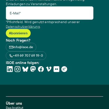
Einladungen zu Veranstaltungen.
E-Mail*
*Pflichtfeld. Wird genutzt entsprechend unserer
Datenschutzerklärung
.
Noch Fragen?
info@isoe.de
+49 69 707 69 19-0
ISOE online folgen:
Footer Main Navigation
Über uns
Das Institut