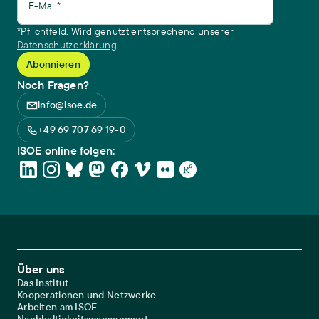
E-Mail*
*Pflichtfeld. Wird genutzt entsprechend unserer
Datenschutzerklärung
.
Noch Fragen?
info@isoe.de
+49 69 707 69 19-0
ISOE online folgen:
Footer Main Navigation
Über uns
Das Institut
Kooperationen und Netzwerke
Arbeiten am ISOE