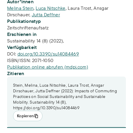
Publikations-Infos
Autor*innen
Melina Stein
,
Luca Nitschke
,
Laura Trost
,
Ansgar
Dirschauer
,
Jutta Deffner
Publikationstyp
Zeitschriftenaufsatz
Erschienen in
Sustainability 14 (8) (2022),
Verfügbarkeit
DOI:
doi.org/10.3390/su14084469
ISBN/ISSN:
2071-1050
Publikation online abrufen (mdpi.com)
Zitieren
Stein, Melina, Luca Nitschke, Laura Trost, Ansgar
Dirschauer, Jutta Deffner (2022): Impacts of Commuting
Practices on Social Sustainability and Sustainable
Mobility. Sustainability 14 (8),
https://doi.org/10.3390/su14084469
Kopieren