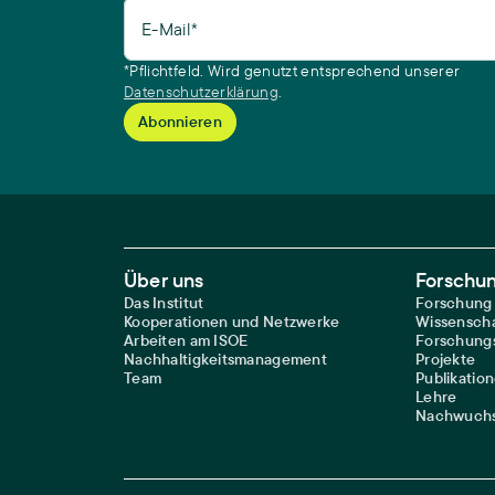
E-Mail*
*Pflichtfeld. Wird genutzt entsprechend unserer
Datenschutzerklärung
.
Footer Main Navigation
Über uns
Forschu
Das Institut
Forschung
Kooperationen und Netzwerke
Wissenscha
Arbeiten am ISOE
Forschungs
Nachhaltigkeitsmanagement
Projekte
Team
Publikatio
Lehre
Nachwuchs