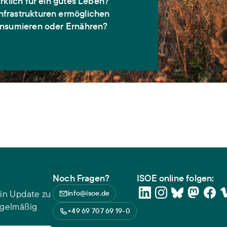
rklich für ein gutes Leben?
frastrukturen ermöglichen
onsumieren oder Ernähren?
Noch Fragen?
ISOE online folgen:
in Update zu
info@isoe.de
egelmäßig
+49 69 707 69 19-0