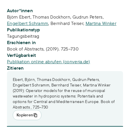
Publikations-Infos
Autor*innen
Björn Ebert
,
Thomas Dockhorn
,
Gudrun Peters
,
Engelbert Schramm
,
Bernhard Teiser
,
Martina Winker
Publikationstyp
Tagungsbeitrag
Erschienen in
Book of Abstracts, (2019). 725–730
Verfügbarkeit
Publikation online abrufen (converia.de)
Zitieren
Ebert, Björn, Thomas Dockhorn, Gudrun Peters,
Engelbert Schramm, Bernhard Teiser, Martina Winker
(2019): Operator models for the reuse of municipal
wastewater in hydroponic systems: Potentials and
options for Central and Mediterranean Europe. Book of
Abstracts , 725–730
Kopieren