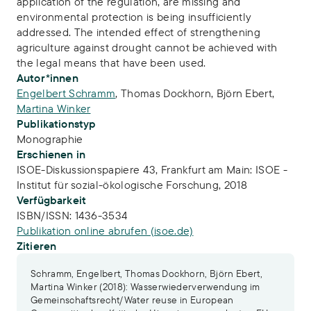
application of the regulation, are missing and
environmental protection is being insufficiently
addressed. The intended effect of strengthening
agriculture against drought cannot be achieved with
the legal means that have been used.
Autor*innen
Engelbert Schramm
,
Thomas Dockhorn
,
Björn Ebert
,
Martina Winker
Publikationstyp
Monographie
Erschienen in
ISOE-Diskussionspapiere 43, Frankfurt am Main: ISOE -
Institut für sozial-ökologische Forschung, 2018
Verfügbarkeit
ISBN/ISSN:
1436-3534
Publikation online abrufen (isoe.de)
Zitieren
Schramm, Engelbert, Thomas Dockhorn, Björn Ebert,
Martina Winker (2018): Wasserwiederverwendung im
Gemeinschaftsrecht/Water reuse in European