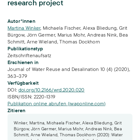
research project
Publikations-Infos
Autor*innen
Martina Winker
,
Michaela Fischer
,
Alexa Bliedung
,
Grit
Bürgow
,
Jörn Germer
,
Marius Mohr
,
Andreas Nink
,
Bea
Schmitt
,
Arne Wieland
,
Thomas Dockhorn
Publikationstyp
Zeitschriftenaufsatz
Erschienen in
Journal of Water Reuse and Desalination 10 (4) (2020),
363–379
Verfügbarkeit
DOI:
doi.org/10.2166/wrd.2020.020
ISBN/ISSN:
2220-1319
Publikation online abrufen (iwaponline.com)
Zitieren
Winker, Martina, Michaela Fischer, Alexa Bliedung, Grit
Bürgow, Jörn Germer, Marius Mohr, Andreas Nink, Bea
Schmitt, Arne Wieland, Thomas Dockhorn (2020): Water