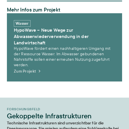
Mehr Infos zum Projekt
HypoWave – Neue Wege zur Abwasserwiederverwendung in der La
Wasser
HypoWave – Neue Wege zur
Abwasserwiederverwendung in der
Landwirtschaft
HypoWave fördert einen nachhaltigeren Umgang mit
der Ressource Wasser. Im Abwasser gebundenen
Nährstoffe sollen einer erneuten Nutzung zugeführt
werden.
Zum Projekt
FORSCHUNGSFELD
Gekoppelte Infrastrukturen
Technische Infrastrukturen sind unverzichtbar für die
Daseinsvorsorge. Sie spielen außerdem eine Schlüsselrolle bei