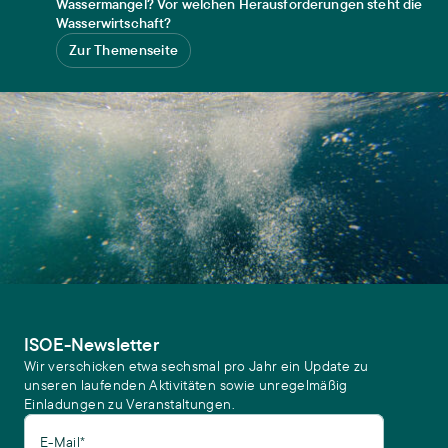
Wassermangel? Vor welchen Herausforderungen steht die
Institut für sozial-ökologische Forschung (ISOE).
Wasserwirtschaft?
https://doi.org/10.5281/zenodo.20208661
Zur Themenseite
Frick-Trzebitzky, Fanny, Robert Lütkemeier, Iordanka Guenova
Dountcheva-Robles, David Sanz, Dženeta Hodžić, David Kuhn,
Amit Kumar Srivastwa, Christina Walter, Linda Söller, Jakob
Kramer (2025):
Groundwater urgencies: what can geography
offer?
. Geographica Helvetica 80 (2), 135–144.
https://doi.org/10.5194/gh-80-135-2025
Frick-Trzebitzky, Fanny, Robert Lütkemeier, Dženeta Hodžić,
David Kuhn, Linda Söller, Anne Jäger (2025):
Groundwater in
Europe: Cornerstone for Resilience
. ISOE Policy Brief 12.
Frankfurt am Main. https://doi.org/10.5281/zenodo.15166166
Frick-Trzebitzky, Fanny, Linda Söller (2025):
Grundwasser:
Maβnahmen für eine nachhaltige Nutzung der umkämpften
Ressource
. transforming economies. Bertelsmann Stiftung.
https://transforming-economies.de/grundwasser-
massnahmen-fuer-eine-nachhaltige-nutzung-der-
umkaempften-ressource/
ISOE-Newsletter
Molano, Tatiana (2025):
Institutional Bricolage Processes of
Wir verschicken etwa sechsmal pro Jahr ein Update zu
Irrigated Agriculture in Eastern Mancha, Spain. A Critical
unseren laufenden Aktivitäten sowie unregelmäßig
Institutionalism Study
. Groundwater Dimensions 6. Frankfurt am
Einladungen zu Veranstaltungen.
Main: Institute for Social-Ecological Research (ISOE).
https://doi.org/10.5281/zenodo.16531883
E-Mail*