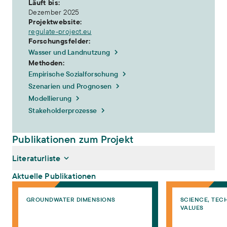
Läuft bis:
Dezember 2025
Projektwebsite:
regulate-project.eu
Forschungsfelder:
Wasser und Landnutzung
Methoden:
Empirische Sozialforschung
Szenarien und Prognosen
Modellierung
Stakeholderprozesse
Publikationen zum Projekt
Literaturliste
Aktuelle Publikationen
Rechtliche Fragen im Grundwassermanagement
Unruly Aquifers: G
GROUNDWATER DIMENSIONS
SCIENCE, TEC
Douhaire, Caroline, Mathea Schmitt, Fanny Frick-Trzebitzky
VALUES
(2026):
Rechtliche Fragen im Grundwassermanagement
.
Gutachterlicher Vermerk zur Umsetzung der EU-WRRL