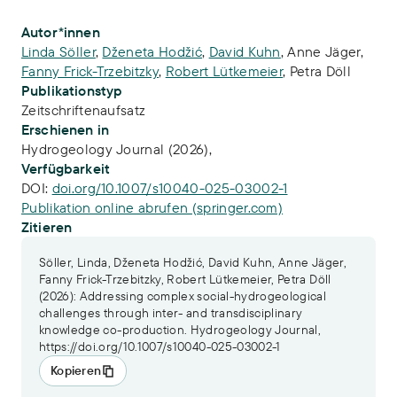
Publikations-Infos
Autor*innen
Linda Söller
,
Dženeta Hodžić
,
David Kuhn
,
Anne Jäger
,
Fanny Frick-Trzebitzky
,
Robert Lütkemeier
,
Petra Döll
Publikationstyp
Zeitschriftenaufsatz
Erschienen in
Hydrogeology Journal (2026),
Verfügbarkeit
DOI:
doi.org/10.1007/s10040-025-03002-1
Publikation online abrufen (springer.com)
Zitieren
Söller, Linda, Dženeta Hodžić, David Kuhn, Anne Jäger,
Fanny Frick-Trzebitzky, Robert Lütkemeier, Petra Döll
(2026): Addressing complex social-hydrogeological
challenges through inter- and transdisciplinary
knowledge co-production. Hydrogeology Journal,
https://doi.org/10.1007/s10040-025-03002-1
Kopieren