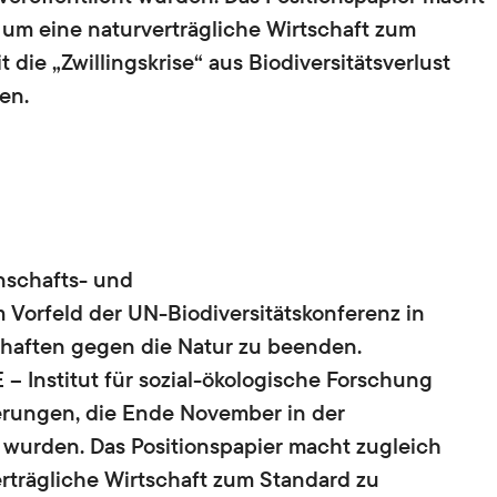
 um eine naturverträgliche Wirtschaft zum
Lehre
ie „Zwillingskrise“ aus Biodiversitätsverlust
Hochschullehre und
Biodiversität
en.
Nachwuchsbildung,
Lehrende,
Lehrveranstaltungen,
Landnutzung
Abschlussarbeiten,
ISOE-Lecture
Schadstoffrisiken
Nachwuchsgruppe regulate
Transformation
nschafts- und
 Vorfeld der UN-Biodiversitätskonferenz in
Wissen und Partizipation
chaften gegen die Natur zu beenden.
– Institut für sozial-ökologische Forschung
erungen, die Ende November in der
t wurden. Das Positionspapier macht zugleich
rträgliche Wirtschaft zum Standard zu