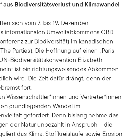
“ aus Biodiversitätsverlust und Klimawandel
ffen sich vom 7. bis 19. Dezember
 des internationalen Umweltabkommens CBD
Konferenz zur Biodiversität) im kanadischen
he Parties). Die Hoffnung auf einen „Paris-
UN-Biodiversitätskonvention Elizabeth
eint ist ein richtungsweisendes Abkommen
lich wird. Die Zeit dafür drängt, denn der
ebremst fort.
nun Wissenschaftler*innen und Vertreter*innen
inen grundlegenden Wandel im
nvielfalt gefordert. Denn bislang nehme das
ngen der Natur unbezahlt in Anspruch – die
uliert das Klima, Stoffkreisläufe sowie Erosion