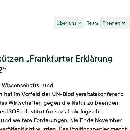
Main navigation
Über uns
Team
Themen
Fokusthema 2026
Das Institut
Forschung
Zielgruppen
ützen „Frankfurter Erklärung
Vision, Mission, Werte,
Theoretische Grundlagen,
Wissenschaft,
Politik,
Zivilgesellschaft,
Organisation,
2“
Finanzierung,
Transdisziplinäre Forschung,
Kommunen,
Unternehmen
Geschichte
Forschungsmethoden,
Forschungsdatenmanagement,
r Wissenschafts- und
Ethikkommission
Arbeiten am ISOE
Dialogangebote
Veränderung ist
 hat im Vorfeld der UN-Biodiversitätskonferenz
ISOE als Arbeitgeber,
ISOE-Tagungen,
ISOE-Lecture,
Stellenangebote
das Wirtschaften gegen die Natur zu beenden.
Projekte
Bürger-Universität,
2og:dondorf,
möglich –
Wissenschaft und Kunst
 ISOE – Institut für sozial-ökologische
Fokusthema 2026
Publikationen
e und weitere Forderungen, die Ende November
ISOE-Publikationsreihen
 veröffentlicht wurden. Das Positionspapier macht