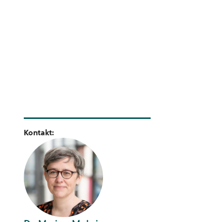
Transdisziplinarität
Klimaanpassung
Mobilität
Suffizienz
Wasser
Kontakt: