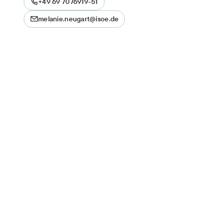
+49 69 7076919-51
melanie.neugart@isoe.de