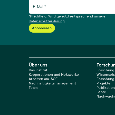
E-Mail*
*Pflichtfeld. Wird genutzt entsprechend unserer
Datenschutzerklärung
.
Footer Main Navigation
Über uns
Forschu
Das Institut
Forschung
Kooperationen und Netzwerke
Wissenscha
Arbeiten am ISOE
Forschungs
Nachhaltigkeitsmanagement
Projekte
Team
Publikatio
Lehre
Nachwuchs