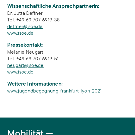
Wissenschaftliche Ansprechpartnerin:
Dr. Jutta Deffner
Tel. +49 69 707 6919-38
deffner@isoe.de
www.isoe.de
Pressekontakt:
Melanie Neugart
Tel. +49 69 707 6919-51
neugart@isoe.de
www.isoe.de
Weitere Informationen:
www.jugendbegegnung-frankfurt-lyon-2021
Mobilität
Mobilität —