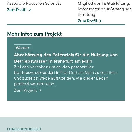
Associate Research Scientist
Mitglied der Institutsleitung,
Koordinatorin für Strategisc
Zum Profil
Beratung
Zum Profil
Mehr Infos zum Projekt
Abschätzung des Potenzials für die Nutzung von Betriebswasser in
Wasser
Abschätzung des Potenzials für die Nutzung von
Betriebswasser in Frankfurt am Main
Ziel des Vorhabens ist es, den potenziellen
Betriebswasserbedarf in Frankfurt am Main zu ermitteln
und zugleich Wege aufzuzeigen, wie dieser Bedarf
gedeckt werden kann.
Zum Projekt
FORSCHUNGSFELD