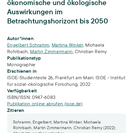
ökonomische und ökologische
Auswirkungen im
Betrachtungshorizont bis 2050
Publikations-Infos
Autor*innen
Engelbert Schramm
,
Martina Winker
,
Michaela
Rohrbach
,
Martin Zimmermann
,
Christian Remy
Publikationstyp
Monographie
Erschienen in
ISOE-Studientexte 26, Frankfurt am Main: ISOE - Institut
für sozial-ökologische Forschung, 2022
Verfügbarkeit
ISBN/ISSN:
0947-6083
Publikation online abrufen (isoe.de)
Zitieren
Schramm, Engelbert, Martina Winker, Michaela
Rohrbach, Martin Zimmermann, Christian Remy (2022):