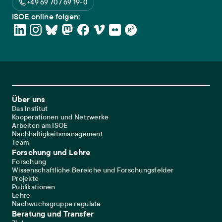
+49 69 707 69 19-0
ISOE online folgen:
Footer Main Navigation
Über uns
Das Institut
Kooperationen und Netzwerke
Arbeiten am ISOE
Nachhaltigkeitsmanagement
Team
Forschung und Lehre
Forschung
Wissenschaftliche Bereiche und Forschungsfelder
Projekte
Publikationen
Lehre
Nachwuchsgruppe regulate
Beratung und Transfer