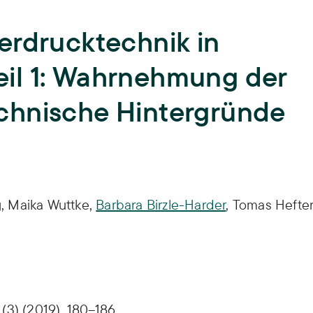
Lehre
erdrucktechnik in
Hochschullehre und
Biodiversität
Nachwuchsbildung,
il 1: Wahrnehmung der
Lehrende,
Lehrveranstaltungen,
Landnutzung
Abschlussarbeiten,
ISOE-Lecture
chnische Hintergründe
Schadstoffrisiken
Nachwuchsgruppe regulate
Transformation
g
,
Maika Wuttke
,
Barbara Birzle-Harder
,
Tomas Hefte
Wissen und Partizipation
(3) (2019), 180–186