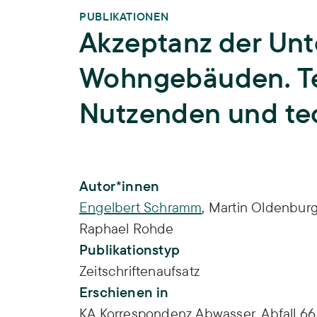
PUBLIKATIONEN
Akzeptanz der Unt
Wohngebäuden. Te
Nutzenden und te
Publikations-Infos
Autor*innen
Engelbert Schramm
,
Martin Oldenbur
Raphael Rohde
Publikationstyp
Zeitschriftenaufsatz
Erschienen in
KA Korrespondenz Abwasser, Abfall 66 