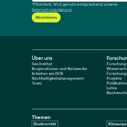
*Pflichtfeld. Wird genutzt entsprechend unserer
Datenschutzerklärung
.
Footer Main Navigation
Über uns
Forschu
Das Institut
Forschung
Kooperationen und Netzwerke
Wissenscha
Arbeiten am ISOE
Forschungs
Nachhaltigkeitsmanagement
Projekte
Team
Publikatio
Lehre
Nachwuchs
Themen
Biodiversität
Klimaanpa