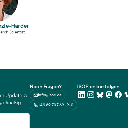
rzle-Harder
arch Scientist
Noch Fragen?
ISOE online folgen:
in Update zu
info@isoe.de
egelmäßig
+49 69 707 69 19-0