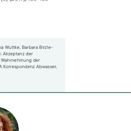
a Wuttke, Barbara Birzle-
: Akzeptanz der
1: Wahrnehmung der
A Korrespondenz Abwasser,
n
zle-Harder