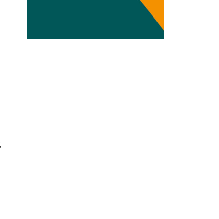
Transdisziplinarität
Klimaanpassung
Mobilität
Suffizienz
Wasser
r
,