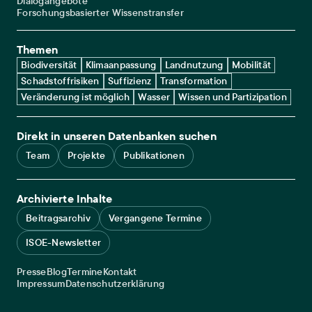
Dialogangebote
Forschungsbasierter Wissenstransfer
Themen
Biodiversität
Klimaanpassung
Landnutzung
Mobilität
Schadstoffrisiken
Suffizienz
Transformation
Veränderung ist möglich
Wasser
Wissen und Partizipation
Direkt in unseren Datenbanken suchen
Team
Projekte
Publikationen
Archivierte Inhalte
Beitragsarchiv
Vergangene Termine
ISOE-Newsletter
Service navigation
Presse
Blog
Termine
Kontakt
Legal navigation
Impressum
Datenschutzerklärung