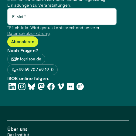
Einladungen zu Veranstaltungen.
E-Mail*
*Pflichtfeld. Wird genutzt entsprechend unserer
Datenschutzerklärung
.
Noch Fragen?
info@isoe.de
+49 69 707 69 19-0
ISOE online folgen:
Footer Main Navigation
Über uns
Das Institut