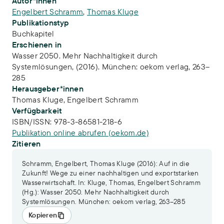
Publikations-Infos
Autor*innen
Engelbert Schramm
,
Thomas Kluge
Publikationstyp
Buchkapitel
Erschienen in
Wasser 2050. Mehr Nachhaltigkeit durch
Systemlösungen, (2016). München: oekom verlag, 263–
285
Herausgeber*innen
Thomas Kluge,
Engelbert Schramm
Verfügbarkeit
ISBN/ISSN:
978-3-86581-218-6
Publikation online abrufen (oekom.de)
Zitieren
Schramm, Engelbert, Thomas Kluge (2016): Auf in die
Zukunft! Wege zu einer nachhaltigen und exportstarken
Wasserwirtschaft. In: Kluge, Thomas, Engelbert Schramm
(Hg.): Wasser 2050. Mehr Nachhaltigkeit durch
Systemlösungen. München: oekom verlag, 263–285
Kopieren