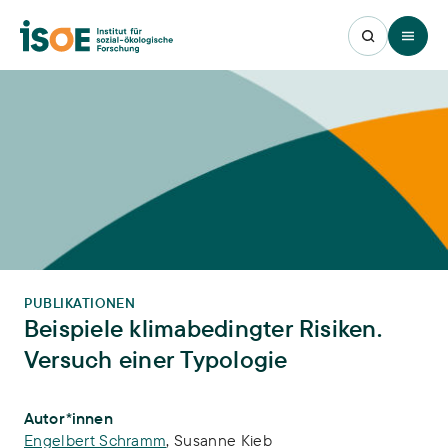
Open 
PUBLIKATIONEN
Beispiele klimabedingter Risiken.
Versuch einer Typologie
Publikations-Infos
Autor*innen
Engelbert Schramm
,
Susanne Kieb