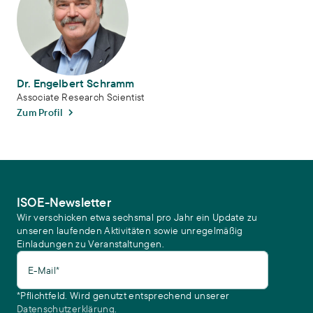
Dr. Engelbert Schramm
Associate Research Scientist
Zum Profil
ISOE-Newsletter
Wir verschicken etwa sechsmal pro Jahr ein Update zu
unseren laufenden Aktivitäten sowie unregelmäßig
Einladungen zu Veranstaltungen.
E-Mail*
*Pflichtfeld. Wird genutzt entsprechend unserer
Datenschutzerklärung
.