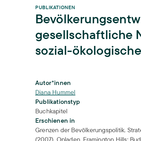
PUBLIKATIONEN
Bevölkerungsentw
gesellschaftliche 
sozial-ökologische
Publikations-Infos
Autor*innen
Diana Hummel
Publikationstyp
Buchkapitel
Erschienen in
Grenzen der Bevölkerungspolitik. Str
(2007). Opladen, Framington Hills: Bud