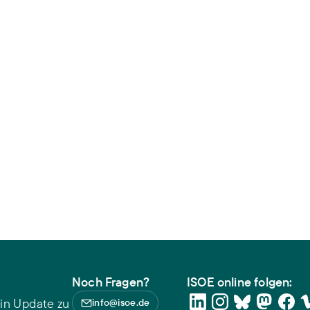
Noch Fragen?
ISOE online folgen:
in Update zu
info@isoe.de