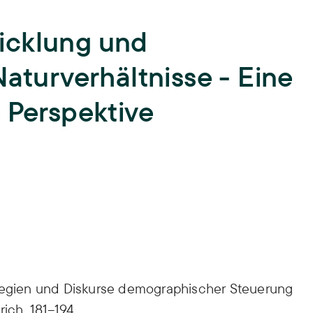
Lehre
icklung und
Hochschullehre und
Biodiversität
Nachwuchsbildung,
Naturverhältnisse - Eine
Lehrende,
Lehrveranstaltungen,
Landnutzung
Abschlussarbeiten,
ISOE-Lecture
 Perspektive
Schadstoffrisiken
Nachwuchsgruppe regulate
Transformation
Wissen und Partizipation
ategien und Diskurse demographischer Steuerung
rich, 181–194