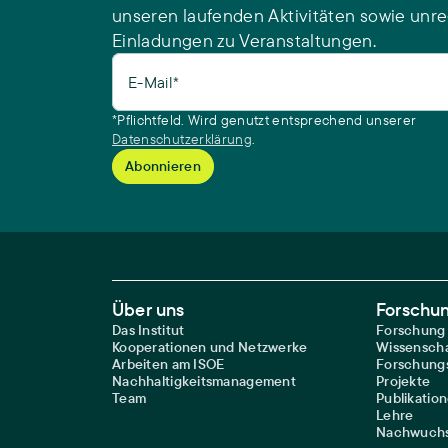
unseren laufenden Aktivitäten sowie unr
Einladungen zu Veranstaltungen.
E-Mail*
*Pflichtfeld. Wird genutzt entsprechend unserer
Datenschutzerklärung
.
Footer Main Navigation
Über uns
Forschu
Das Institut
Forschung
Kooperationen und Netzwerke
Wissenscha
Arbeiten am ISOE
Forschungs
Nachhaltigkeitsmanagement
Projekte
Team
Publikatio
Lehre
Nachwuchs