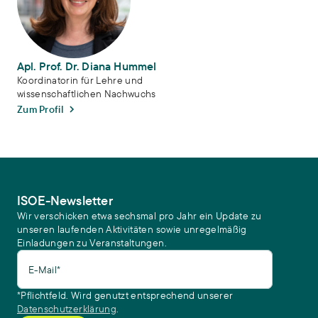
Apl. Prof. Dr. Diana Hummel
Koordinatorin für Lehre und
wissenschaftlichen Nachwuchs
Zum Profil
ISOE-Newsletter
Wir verschicken etwa sechsmal pro Jahr ein Update zu
unseren laufenden Aktivitäten sowie unregelmäßig
Einladungen zu Veranstaltungen.
E-Mail*
*Pflichtfeld. Wird genutzt entsprechend unserer
Datenschutzerklärung
.