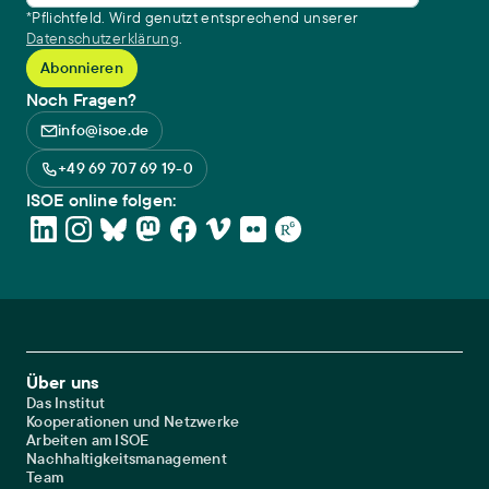
*Pflichtfeld. Wird genutzt entsprechend unserer
Datenschutzerklärung
.
Noch Fragen?
info@isoe.de
+49 69 707 69 19-0
ISOE online folgen:
Footer Main Navigation
Über uns
Das Institut
Kooperationen und Netzwerke
Arbeiten am ISOE
Nachhaltigkeitsmanagement
Team