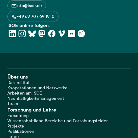
info@isoe.de
+49 69 707 69 19-0
ISOE online folgen:
Footer Main Navigation
Über uns
Das Institut
Kooperationen und Netzwerke
Arbeiten am ISOE
Nachhaltigkeitsmanagement
Team
Forschung und Lehre
Forschung
Wissenschaftliche Bereiche und Forschungsfelder
Projekte
Publikationen
Lehre