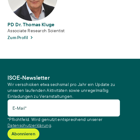
PD Dr. Thomas Kluge
Associate Research Scientist
Zum Profil
ISOE-Newsletter
Wir verschicken etwa sechsmal pro Jahr ein Update zu
unseren laufenden Aktivitäten sowie unregelmäßig
Einladungen zu Veranstaltungen.
E-Mail*
*Pflichtfeld. Wird genutzt entsprechend unserer
Datenschutzerklärung
.