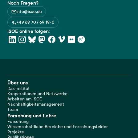
Noch Fragen?
info@isoe.de
+49 69 707 69 19-0
ISOE online folgen:
Footer Main Navigation
Über uns
Das Institut
Kooperationen und Netzwerke
Arbeiten am ISOE
Nachhaltigkeitsmanagement
Team
Forschung und Lehre
Forschung
Wissenschaftliche Bereiche und Forschungsfelder
Projekte
Publikationen