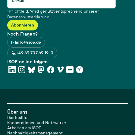
E-Mail*
*Pflichtfeld. Wird genutzt entsprechend unserer
Datenschutzerklärung
.
Noch Fragen?
info@isoe.de
+49 69 707 69 19-0
ISOE online folgen:
Footer Main Navigation
Über uns
Das Institut
Kooperationen und Netzwerke
Arbeiten am ISOE
Nachhaltigkeitsmanagement