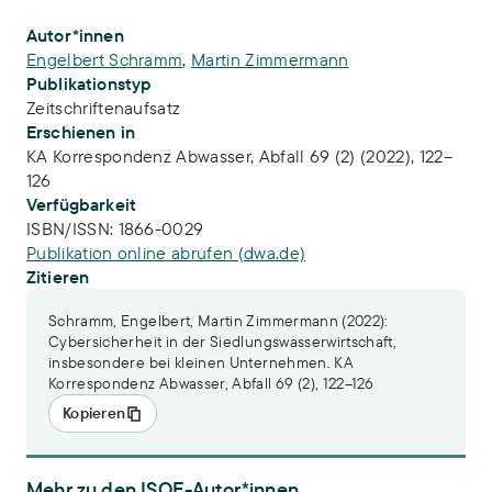
Publikations-Infos
Autor*innen
Engelbert Schramm
,
Martin Zimmermann
Publikationstyp
Zeitschriftenaufsatz
Erschienen in
KA Korrespondenz Abwasser, Abfall 69 (2) (2022), 122–
126
Verfügbarkeit
ISBN/ISSN:
1866-0029
Publikation online abrufen (dwa.de)
Zitieren
Schramm, Engelbert, Martin Zimmermann (2022):
Cybersicherheit in der Siedlungswasserwirtschaft,
insbesondere bei kleinen Unternehmen. KA
Korrespondenz Abwasser, Abfall 69 (2), 122–126
Kopieren
Mehr zu den ISOE-Autor*innen