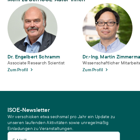
Dr. Engelbert Schramm
Dr.-Ing. Martin Zimmermann
Dr. Engelbert Schramm
Dr.-Ing. Martin Zimmerm
Associate Research Scientist
Wissenschaftlicher Mitarbeit
Zum Profil
Zum Profil
ISOE-Newsletter
Wir verschicken etwa sechsmal pro Jahr ein Update zu
unseren laufenden Aktivitäten sowie unregelmäßig
Einladungen zu Veranstaltungen.