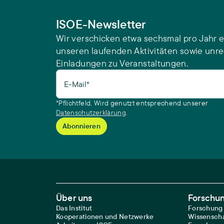
ISOE-Newsletter
Wir verschicken etwa sechsmal pro Jahr e
unseren laufenden Aktivitäten sowie unr
Einladungen zu Veranstaltungen.
E-Mail*
*Pflichtfeld. Wird genutzt entsprechend unserer
Datenschutzerklärung
.
Footer Main Navigation
Über uns
Forschu
Das Institut
Forschung
Kooperationen und Netzwerke
Wissenscha