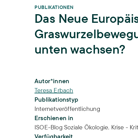
PUBLIKATIONEN
Das Neue Europäi
Graswurzelbeweg
unten wachsen?
Publikations-Infos
Autor*innen
Teresa Erbach
Publikationstyp
Internetveröffentlichung
Erschienen in
ISOE-Blog Soziale Ökologie. Krise - Kri
Verfügbarkeit