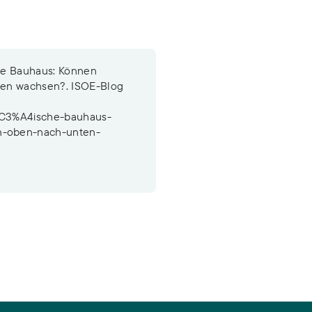
che Bauhaus: Können
en wachsen?. ISOE-Blog
%C3%A4ische-bauhaus-
-oben-nach-unten-