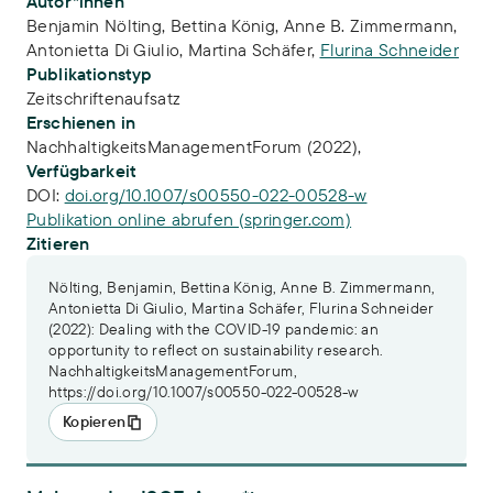
Publikations-Infos
Autor*innen
Benjamin Nölting
,
Bettina König
,
Anne B. Zimmermann
,
Antonietta Di Giulio
,
Martina Schäfer
,
Flurina Schneider
Publikationstyp
Zeitschriftenaufsatz
Erschienen in
NachhaltigkeitsManagementForum (2022),
Verfügbarkeit
DOI:
doi.org/10.1007/s00550-022-00528-w
Publikation online abrufen (springer.com)
Zitieren
Nölting, Benjamin, Bettina König, Anne B. Zimmermann,
Antonietta Di Giulio, Martina Schäfer, Flurina Schneider
(2022): Dealing with the COVID-19 pandemic: an
opportunity to reflect on sustainability research.
NachhaltigkeitsManagementForum,
https://doi.org/10.1007/s00550-022-00528-w
Kopieren