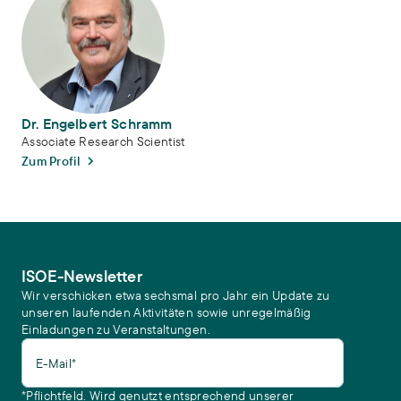
Dr. Engelbert Schramm
Associate Research Scientist
Zum Profil
ISOE-Newsletter
Wir verschicken etwa sechsmal pro Jahr ein Update zu
unseren laufenden Aktivitäten sowie unregelmäßig
Einladungen zu Veranstaltungen.
E-Mail*
*Pflichtfeld. Wird genutzt entsprechend unserer