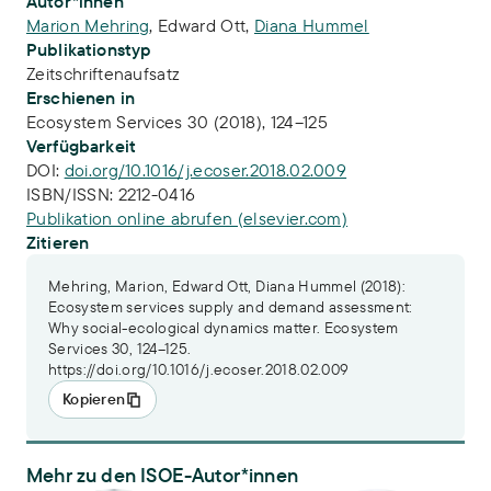
Publikations-Infos
Autor*innen
Marion Mehring
,
Edward Ott
,
Diana Hummel
Publikationstyp
Zeitschriftenaufsatz
Erschienen in
Ecosystem Services 30 (2018), 124–125
Verfügbarkeit
DOI:
doi.org/10.1016/j.ecoser.2018.02.009
ISBN/ISSN:
2212-0416
Publikation online abrufen (elsevier.com)
Zitieren
Mehring, Marion, Edward Ott, Diana Hummel (2018):
Ecosystem services supply and demand assessment:
Why social-ecological dynamics matter. Ecosystem
Services 30, 124–125.
https://doi.org/10.1016/j.ecoser.2018.02.009
Kopieren
Mehr zu den ISOE-Autor*innen