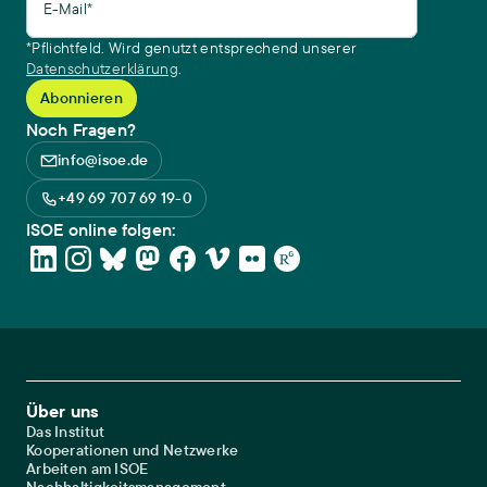
E-Mail*
*Pflichtfeld. Wird genutzt entsprechend unserer
Datenschutzerklärung
.
Noch Fragen?
info@isoe.de
+49 69 707 69 19-0
ISOE online folgen:
Footer Main Navigation
Über uns
Das Institut
Kooperationen und Netzwerke
Arbeiten am ISOE