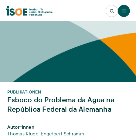
Open 
PUBLIKATIONEN
Esboco do Problema da Agua na
República Federal da Alemanha
Publikations-Infos
Autor*innen
Thomas Kluge
,
Engelbert Schramm