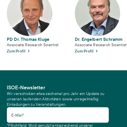
PD Dr. Thomas Kluge
Dr. Engelbert Schramm
Associate Research Scientist
Associate Research Scientist
Zum Profil
Zum Profil
ISOE-Newsletter
Wir verschicken etwa sechsmal pro Jahr ein Update zu
unseren laufenden Aktivitäten sowie unregelmäßig
Einladungen zu Veranstaltungen.
E-Mail*
*Pflichtfeld. Wird genutzt entsprechend unserer