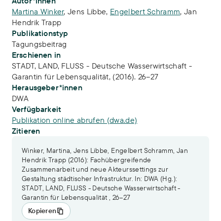
Publikations-Infos
Autor*innen
Martina Winker
,
Jens Libbe
,
Engelbert Schramm
,
Jan
Hendrik Trapp
Publikationstyp
Tagungsbeitrag
Erschienen in
STADT, LAND, FLUSS - Deutsche Wasserwirtschaft -
Garantin für Lebensqualität, (2016). 26–27
Herausgeber*innen
DWA
Verfügbarkeit
Publikation online abrufen (dwa.de)
Zitieren
Winker, Martina, Jens Libbe, Engelbert Schramm, Jan
Hendrik Trapp (2016): Fachübergreifende
Zusammenarbeit und neue Akteurssettings zur
Gestaltung städtischer Infrastruktur. In: DWA (Hg.):
STADT, LAND, FLUSS - Deutsche Wasserwirtschaft -
Garantin für Lebensqualität , 26–27
Kopieren