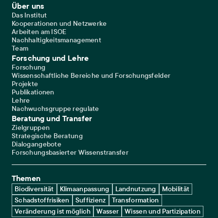
Footer Main Navigation
Über uns
Das Institut
Kooperationen und Netzwerke
Arbeiten am ISOE
Nachhaltigkeitsmanagement
Team
Forschung und Lehre
Forschung
Wissenschaftliche Bereiche und Forschungsfelder
Projekte
Publikationen
Lehre
Nachwuchsgruppe regulate
Beratung und Transfer
Zielgruppen
Strategische Beratung
Dialogangebote
Forschungsbasierter Wissenstransfer
Themen
Biodiversität
Klimaanpassung
Landnutzung
Mobilität
Schadstoffrisiken
Suffizienz
Transformation
Veränderung ist möglich
Wasser
Wissen und Partizipation