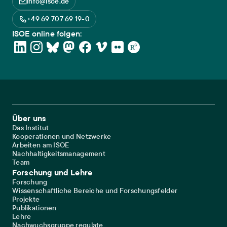
info@isoe.de
+49 69 707 69 19-0
ISOE online folgen:
Footer Main Navigation
Über uns
Das Institut
Kooperationen und Netzwerke
Arbeiten am ISOE
Nachhaltigkeitsmanagement
Team
Forschung und Lehre
Forschung
Wissenschaftliche Bereiche und Forschungsfelder
Projekte
Publikationen
Lehre
Nachwuchsgruppe regulate