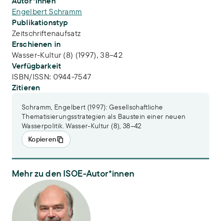
Publikations-Infos
Autor*innen
Engelbert Schramm
Publikationstyp
Zeitschriftenaufsatz
Erschienen in
Wasser-Kultur (8) (1997), 38–42
Verfügbarkeit
ISBN/ISSN:
0944-7547
Zitieren
Schramm, Engelbert (1997): Gesellschaftliche
Thematisierungsstrategien als Baustein einer neuen
Wasserpolitik. Wasser-Kultur (8), 38–42
Kopieren
Mehr zu den ISOE-Autor*innen
Dr. Engelbert Schramm