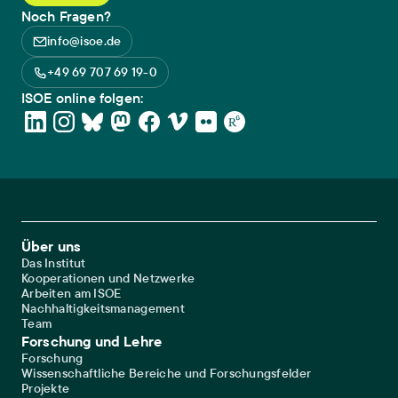
Noch Fragen?
info@isoe.de
+49 69 707 69 19-0
ISOE online folgen:
Footer Main Navigation
Über uns
Das Institut
Kooperationen und Netzwerke
Arbeiten am ISOE
Nachhaltigkeitsmanagement
Team
Forschung und Lehre
Forschung
Wissenschaftliche Bereiche und Forschungsfelder
Projekte