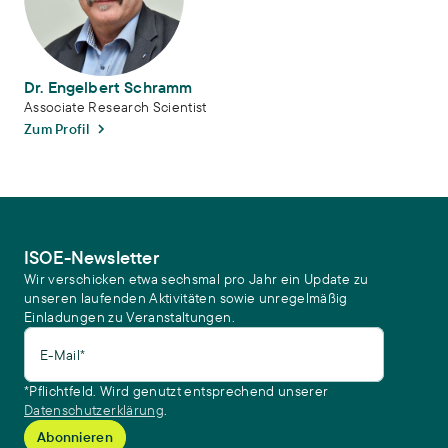
Dr. Engelbert Schramm
Associate Research Scientist
Zum Profil
ISOE-Newsletter
Wir verschicken etwa sechsmal pro Jahr ein Update zu
unseren laufenden Aktivitäten sowie unregelmäßig
Einladungen zu Veranstaltungen.
E-Mail*
*Pflichtfeld. Wird genutzt entsprechend unserer
Datenschutzerklärung
.