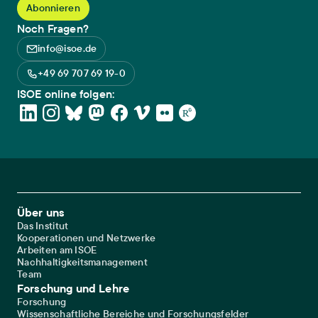
Noch Fragen?
info@isoe.de
+49 69 707 69 19-0
ISOE online folgen:
Footer Main Navigation
Über uns
Das Institut
Kooperationen und Netzwerke
Arbeiten am ISOE
Nachhaltigkeitsmanagement
Team
Forschung und Lehre
Forschung
Wissenschaftliche Bereiche und Forschungsfelder