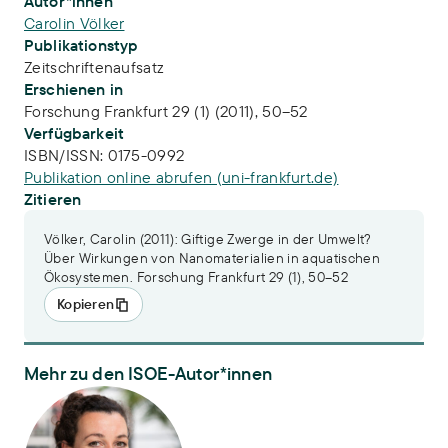
Publikations-Infos
Autor*innen
Carolin Völker
Publikationstyp
Zeitschriftenaufsatz
Erschienen in
Forschung Frankfurt 29 (1) (2011), 50–52
Verfügbarkeit
ISBN/ISSN:
0175-0992
Publikation online abrufen (uni-frankfurt.de)
Zitieren
Völker, Carolin (2011): Giftige Zwerge in der Umwelt?
Über Wirkungen von Nanomaterialien in aquatischen
Ökosystemen. Forschung Frankfurt 29 (1), 50–52
Kopieren
Mehr zu den ISOE-Autor*innen
PD Dr. Carolin Völker