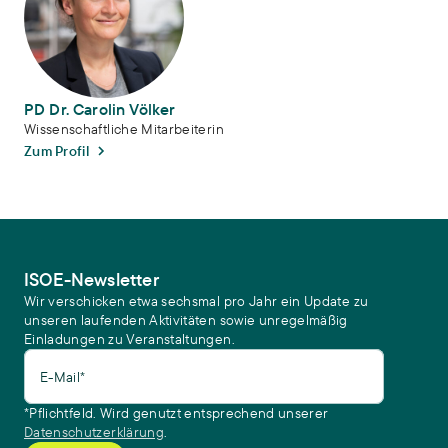
PD Dr. Carolin Völker
Wissenschaftliche Mitarbeiterin
Zum Profil
ISOE-Newsletter
Wir verschicken etwa sechsmal pro Jahr ein Update zu
unseren laufenden Aktivitäten sowie unregelmäßig
Einladungen zu Veranstaltungen.
E-Mail*
*Pflichtfeld. Wird genutzt entsprechend unserer
Datenschutzerklärung
.