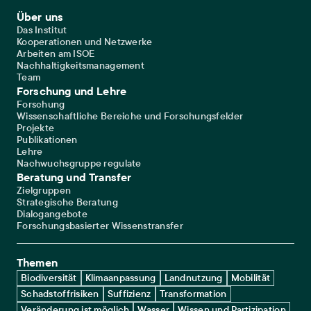
Footer Main Navigation
Über uns
Das Institut
Kooperationen und Netzwerke
Arbeiten am ISOE
Nachhaltigkeitsmanagement
Team
Forschung und Lehre
Forschung
Wissenschaftliche Bereiche und Forschungsfelder
Projekte
Publikationen
Lehre
Nachwuchsgruppe regulate
Beratung und Transfer
Zielgruppen
Strategische Beratung
Dialogangebote
Forschungsbasierter Wissenstransfer
Themen
Biodiversität
Klimaanpassung
Landnutzung
Mobilität
Schadstoffrisiken
Suffizienz
Transformation
Veränderung ist möglich
Wasser
Wissen und Partizipation