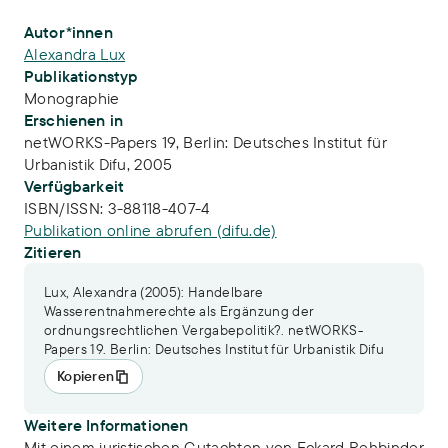
Publikations-Infos
Autor*innen
Alexandra Lux
Publikationstyp
Monographie
Erschienen in
netWORKS-Papers 19, Berlin: Deutsches Institut für
Urbanistik Difu, 2005
Verfügbarkeit
ISBN/ISSN:
3-88118-407-4
Publikation online abrufen (difu.de)
Zitieren
Lux, Alexandra (2005): Handelbare
Wasserentnahmerechte als Ergänzung der
ordnungsrechtlichen Vergabepolitik?. netWORKS-
Papers 19. Berlin: Deutsches Institut für Urbanistik Difu
Kopieren
Weitere Informationen
Mit einem juristischen Gutachten von Eckard Rehbinder