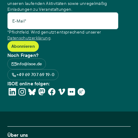
unseren laufenden Aktivitäten sowie unregelmäßig
Einladungen zu Veranstaltungen.
E-Mail*
*Pflichtfeld. Wird genutzt entsprechend unserer
Datenschutzerklärung
.
Noch Fragen?
info@isoe.de
+49 69 707 69 19-0
ISOE online folgen:
Footer Main Navigation
Über uns