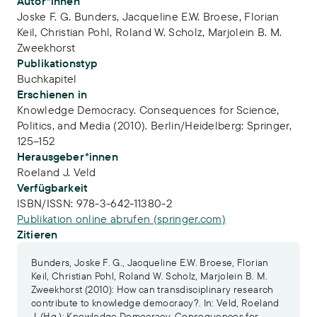
Publikations-Infos
Autor*innen
Joske F. G. Bunders
,
Jacqueline E.W. Broese
,
Florian
Keil
,
Christian Pohl
,
Roland W. Scholz
,
Marjolein B. M.
Zweekhorst
Publikationstyp
Buchkapitel
Erschienen in
Knowledge Democracy. Consequences for Science,
Politics, and Media (2010). Berlin/Heidelberg: Springer,
125–152
Herausgeber*innen
Roeland J. Veld
Verfügbarkeit
ISBN/ISSN:
978-3-642-11380-2
Publikation online abrufen (springer.com)
Zitieren
Bunders, Joske F. G., Jacqueline E.W. Broese, Florian
Keil, Christian Pohl, Roland W. Scholz, Marjolein B. M.
Zweekhorst (2010): How can transdisciplinary research
contribute to knowledge democracy?. In: Veld, Roeland
J. (Hg.): Knowledge Democracy. Consequences for