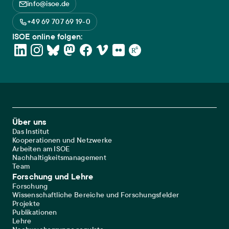
info@isoe.de
+49 69 707 69 19-0
ISOE online folgen:
Footer Main Navigation
Über uns
Das Institut
Kooperationen und Netzwerke
Arbeiten am ISOE
Nachhaltigkeitsmanagement
Team
Forschung und Lehre
Forschung
Wissenschaftliche Bereiche und Forschungsfelder
Projekte
Publikationen
Lehre