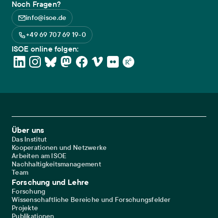
Noch Fragen?
info@isoe.de
+49 69 707 69 19-0
ISOE online folgen:
Footer Main Navigation
Über uns
Das Institut
Kooperationen und Netzwerke
Arbeiten am ISOE
Nachhaltigkeitsmanagement
Team
Forschung und Lehre
Forschung
Wissenschaftliche Bereiche und Forschungsfelder
Projekte
Publikationen