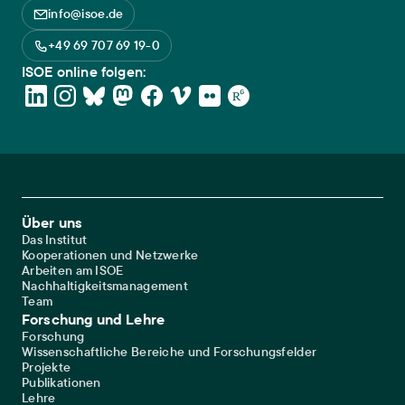
info@isoe.de
+49 69 707 69 19-0
ISOE online folgen:
Footer Main Navigation
Über uns
Das Institut
Kooperationen und Netzwerke
Arbeiten am ISOE
Nachhaltigkeitsmanagement
Team
Forschung und Lehre
Forschung
Wissenschaftliche Bereiche und Forschungsfelder
Projekte
Publikationen
Lehre