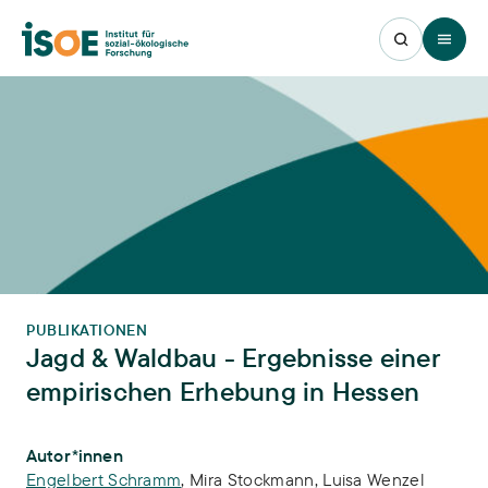
Open 
PUBLIKATIONEN
Jagd & Waldbau - Ergebnisse einer
empirischen Erhebung in Hessen
Publikations-Infos
Autor*innen
Engelbert Schramm
,
Mira Stockmann
,
Luisa Wenzel