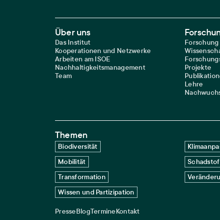
Footer Main Navigation
Über uns
Forschu
Das Institut
Forschung
Kooperationen und Netzwerke
Wissenscha
Arbeiten am ISOE
Forschungs
Nachhaltigkeitsmanagement
Projekte
Team
Publikatio
Lehre
Nachwuchs
Themen
Biodiversität
Klimaanpa
Mobilität
Schadstof
Transformation
Veränderu
Wissen und Partizipation
Presse
Blog
Termine
Kontakt
Service navigation