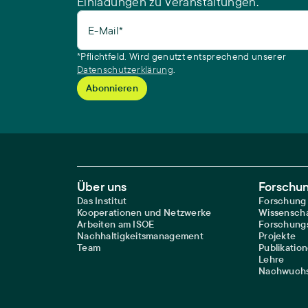
Einladungen zu Veranstaltungen.
E-Mail*
*Pflichtfeld. Wird genutzt entsprechend unserer
Datenschutzerklärung
.
Footer Main Navigation
Über uns
Forschu
Das Institut
Forschung
Kooperationen und Netzwerke
Wissenscha
Arbeiten am ISOE
Forschungs
Nachhaltigkeitsmanagement
Projekte
Team
Publikatio
Lehre
Nachwuchs