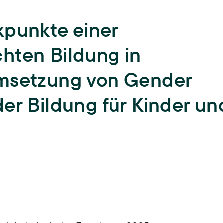
Lehre
kpunkte einer
Hochschullehre und
Biodiversität
Nachwuchsbildung,
hten Bildung in
Lehrende,
Lehrveranstaltungen,
Landnutzung
Abschlussarbeiten,
ISOE-Lecture
Umsetzung von Gender
Schadstoffrisiken
Nachwuchsgruppe regulate
er Bildung für Kinder un
Transformation
Wissen und Partizipation