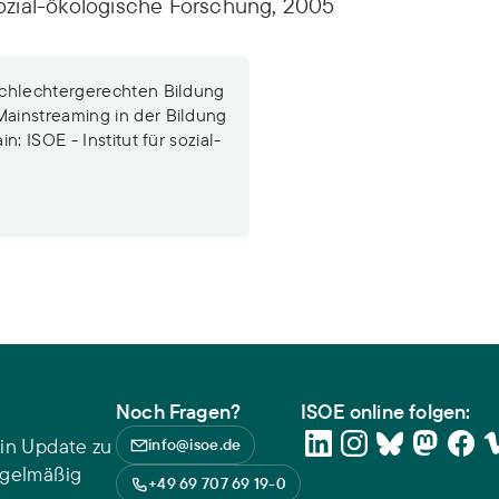
 sozial-ökologische Forschung, 2005
schlechtergerechten Bildung
ainstreaming in der Bildung
: ISOE - Institut für sozial-
Noch Fragen?
ISOE online folgen:
in Update zu
info@isoe.de
egelmäßig
+49 69 707 69 19-0