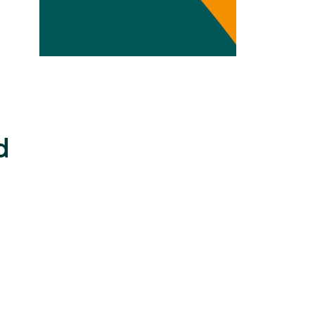
Transdisziplinarität
Klimaanpassung
Mobilität
Suffizienz
d
Wasser